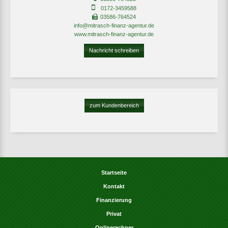
0172-3459588
03586-764524
info@mitrasch-finanz-agentur.de
www.mitrasch-finanz-agentur.de
Nachricht schreiben
zum Kundenbereich
Startseite
Kontakt
Finanzierung
Privat
Onlinerechner