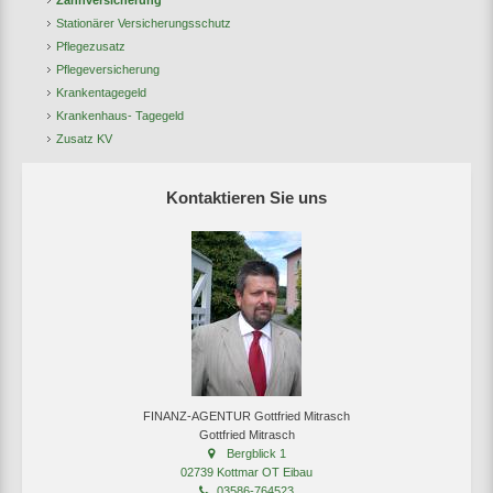
Zahnversicherung
Stationärer Versicherungsschutz
Pflegezusatz
Pflegeversicherung
Krankentagegeld
Krankenhaus- Tagegeld
Zusatz KV
Kontaktieren Sie uns
FINANZ-AGENTUR Gottfried Mitrasch
Gottfried Mitrasch
Bergblick 1
02739 Kottmar OT Eibau
03586-764523