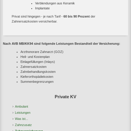
Verblendungen aus Keramik
Implantate
Privat sind hingegen - je nach Tarif -
60 bis 90 Prozent
der
Zahnersatzkosten versicherbar.
Nach AVB MB/KK94 sind folgende Leistungen Bestandteil der Versicherung:
Arzthonorare Zahnarzt (GOZ)
Heil- und Kostenplan
Einlagefüllungen (Inlays)
Zahnersatzkosten
Zahnbehandlungskosten
Kieferorthopädiekosten
Summenbegrenzungen
Private KV
Ambulant
Leistungen
Was ist...
Zahnzusatz