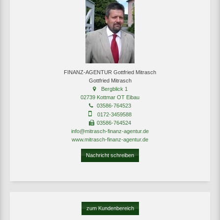
FINANZ-AGENTUR Gottfried Mitrasch
Gottfried Mitrasch
Bergblick 1
02739 Kottmar OT Eibau
03586-764523
0172-3459588
03586-764524
info@mitrasch-finanz-agentur.de
www.mitrasch-finanz-agentur.de
Nachricht schreiben
zum Kundenbereich