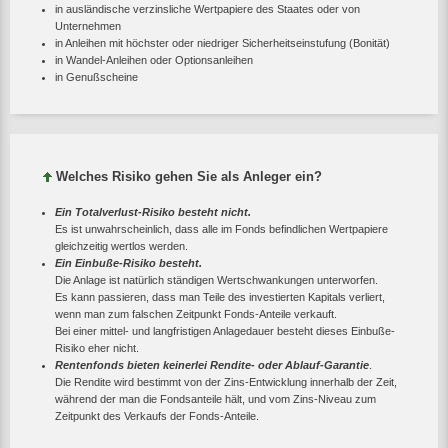
in ausländische verzinsliche Wertpapiere des Staates oder von
Unternehmen
in Anleihen mit höchster oder niedriger Sicherheitseinstufung (Bonität)
in Wandel-Anleihen oder Optionsanleihen
in Genußscheine
Welches Risiko gehen Sie als Anleger ein?
Ein Totalverlust-Risiko besteht nicht.
Es ist unwahrscheinlich, dass alle im Fonds befindlichen Wertpapiere
gleichzeitig wertlos werden.
Ein Einbuße-Risiko besteht.
Die Anlage ist natürlich ständigen Wertschwankungen unterworfen.
Es kann passieren, dass man Teile des investierten Kapitals verliert,
wenn man zum falschen Zeitpunkt Fonds-Anteile verkauft.
Bei einer mittel- und langfristigen Anlagedauer besteht dieses Einbuße-
Risiko eher nicht.
Rentenfonds bieten keinerlei Rendite- oder Ablauf-Garantie
.
Die Rendite wird bestimmt von der Zins-Entwicklung innerhalb der Zeit,
während der man die Fondsanteile hält, und vom Zins-Niveau zum
Zeitpunkt des Verkaufs der Fonds-Anteile.