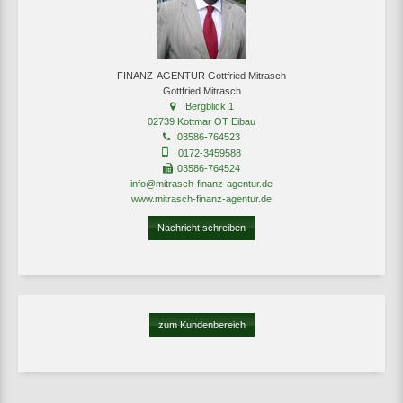
FINANZ-AGENTUR Gottfried Mitrasch
Gottfried Mitrasch
Bergblick 1
02739 Kottmar OT Eibau
03586-764523
0172-3459588
03586-764524
info@mitrasch-finanz-agentur.de
www.mitrasch-finanz-agentur.de
Nachricht schreiben
zum Kundenbereich