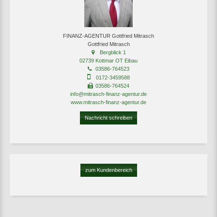
FINANZ-AGENTUR Gottfried Mitrasch
Gottfried Mitrasch
Bergblick 1
02739 Kottmar OT Eibau
03586-764523
0172-3459588
03586-764524
info@mitrasch-finanz-agentur.de
www.mitrasch-finanz-agentur.de
Nachricht schreiben
zum Kundenbereich