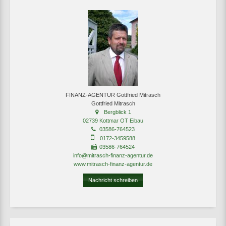
FINANZ-AGENTUR Gottfried Mitrasch
Gottfried Mitrasch
Bergblick 1
02739 Kottmar OT Eibau
03586-764523
0172-3459588
03586-764524
info@mitrasch-finanz-agentur.de
www.mitrasch-finanz-agentur.de
Nachricht schreiben