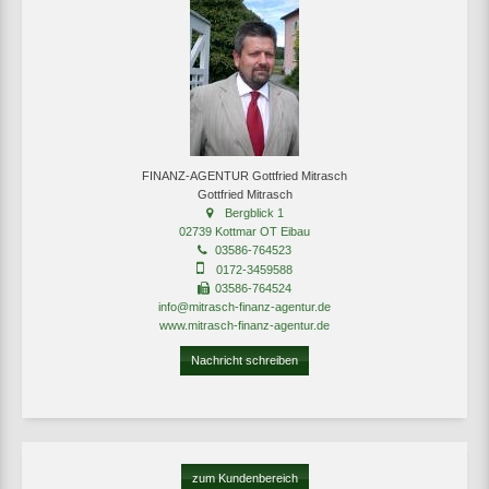
FINANZ-AGENTUR Gottfried Mitrasch
Gottfried Mitrasch
Bergblick 1
02739 Kottmar OT Eibau
03586-764523
0172-3459588
03586-764524
info@mitrasch-finanz-agentur.de
www.mitrasch-finanz-agentur.de
Nachricht schreiben
zum Kundenbereich