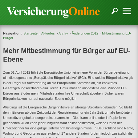
Navigation:
Startseite
Aktuelles
Archiv
Änderungen 2012
Mitbestimmung EU-
Bürger
Mehr Mitbestimmung für Bürger auf EU-
Ebene
Zum 01.April 2012 führt die Europäische Union eine neue Form der Bürgerbeteiligung
ein, die sogenannte „Europäische Bürgerinitiative“ (ECI). Eine solche Bürgerinitiative gilt
in der Regel als Aufforderung an die Europäische Kommission, ein konkretes
Gesetzgebungsverfahren einzuleiten. Dafür müssen mindestens eine Millionen EU-
Bürger aus 7 oder mehr Mitgliedsstaaten ihre Unterschrift abgeben. Bisher waren
Bürgerinitiativen nur auf nationaler Ebene möglich.
Allerdings ist die Europäische Bürgerinitiative an strenge Vorgaben gebunden. So bleibt
den Initiatoren ab dem Zeitpunkt der Registrierung nur ein Jahr Zeit, um alle benötigten
Unterstützungsbekundungen einzusammeln – Dies kann online oder in Papierform
geschehen. Auch kann jeder Mitgliedsstaat selbst bestimmen, welche Daten der
Unterzeichner für eine gültige Unterschrift hinterlegen muss. In Deutschland sind Name,
Wohnort und Geburtstag ausreichend, 17 andere Staaten fordern jedoch zusätzlich die