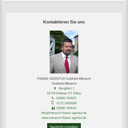
Kontaktieren Sie uns
FINANZ-AGENTUR Gottfried Mitrasch
Gottfried Mitrasch
Bergblick 1
02739 Kottmar OT Eibau
03586-764523
0172-3459588
03586-764524
info@mitrasch-finanz-agentur.de
www.mitrasch-finanz-agentur.de
Nachricht schreiben